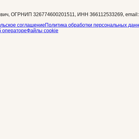
вич, ОГРНИП 326774600201511, ИНН 366112533269, email: 
льское соглашение
Политика обработки персональных дан
 операторе
Файлы cookie