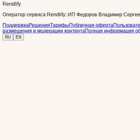
Rendlify
Оператор сервиса Rendlify: ИП Федоров Владимир Сергее
Поддержка
Решения
Тарифы
Публичная оферта
Пользовате
размещения и модерации контента
Полная информация об
RU
EN